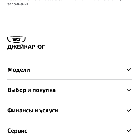
заполнения.
ДЖЕЙКАР ЮГ
Модели
X50+
Выбор и покупка
S50
Автомобили в наличии
X70
Финансы и услуги
Спецпредложения и Акции
Автокредит
Записаться на тест-драйв
Сервис
Трейд-ин
Получить предложение