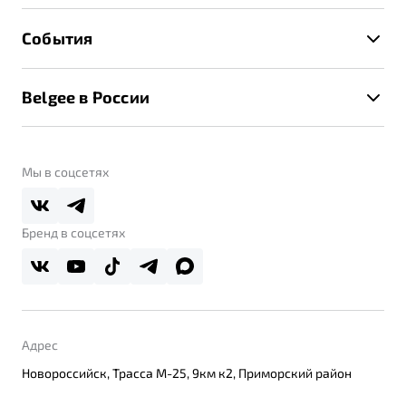
Расчет КАСКО
Гарантия Belgee
Техническое обслуживание
События
Клиентская поддержка
Калькулятор ТО
Новости
Помощь на дорогах
Belgee в России
Контакты
Belgee Линк
О бренде
Belgee Клуб
О дилерском центре
Мы в соцсетях
Belgee Плюс
Правовая информация
Реферальная программа
Бренд в соцсетях
Адрес
Новороссийск, Трасса М-25, 9км к2, Приморский район