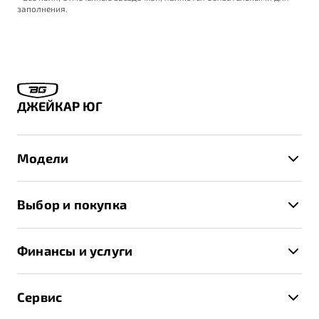
заполнения.
ДЖЕЙКАР ЮГ
Модели
X50+
Выбор и покупка
S50
Автомобили в наличии
X70
Финансы и услуги
Спецпредложения и Акции
Автокредит
Записаться на тест-драйв
Сервис
Трейд-ин
Получить предложение