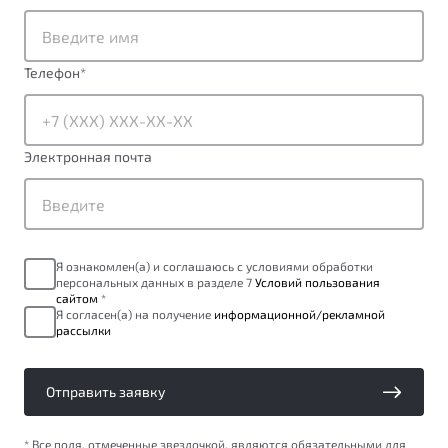
от 1 699 990 ₽*
Подробно
Обзор
В наличии
Телефон
*
X70
Будьте еще более уверены на дорогах с программой
"Помощь на дорогах"
Автомобили в наличии
Электронная почта
Тест-драйв
Преимущества программы
Автокредит
Спецпредложения
Я ознакомлен(а) и соглашаюсь с условиями обработки
персональных данных в разделе 7
Условий пользования
Запись на сервис
сайтом
*
Калькулятор ТО
Я согласен(а) на получение
информационной/рекламной
рассылки
Универсальный кроссовер
Клиентская поддержка
от 2 499 990 ₽*
Отправить заявку
Обзор
В наличии
* Все поля, отмеченные звездочкой, являются обязательными для