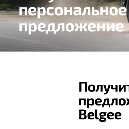
персональное
предложение
Получи
предло
Belgee