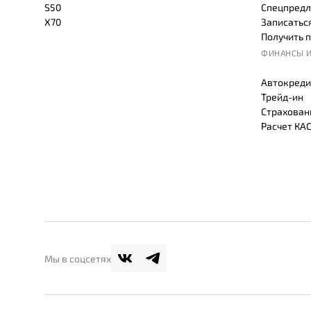
S50
Спецпредл
X70
Записаться
Получить 
ФИНАНСЫ И
Автокреди
Трейд-ин
Страхован
Расчет КА
Мы в соцсетях