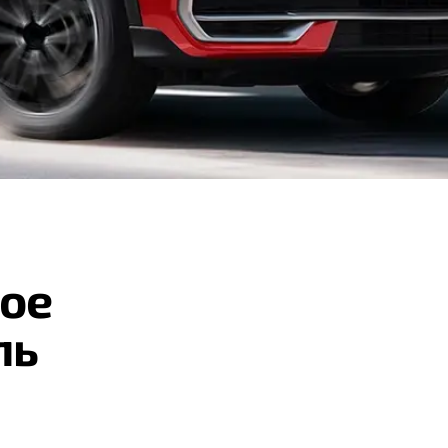
ое
ль