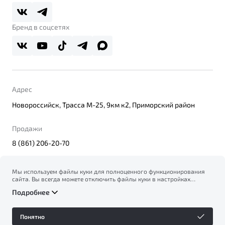
Belgee Плюс
Правовая информация
Реферальная программа
Бренд в соцсетях
Адрес
Новороссийск, Трасса М-25, 9км к2, Приморский район
Продажи
8 (861) 206-20-70
Мы используем файлы куки для полноценного функционирования
сайта. Вы всегда можете отключить файлы куки в настройках
© 2026
вашего браузера. Продолжая использовать сайт, вы соглашаетесь
Правовая информация
Подробнее
на сбор и использование файлов куки, и подтверждаете
Политика конфиденциальности персональных данных
ознакомление с информацией по сбору, использованию и
Официальный сайт Belgee в России
возможной блокировке файлов куки в
Политике
Сделано в ПЕРКС
Понятно
конфиденциальности
.