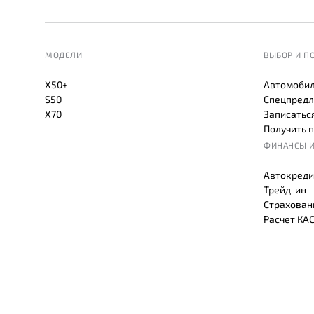
МОДЕЛИ
ВЫБОР И П
X50+
Автомобил
S50
Спецпредл
X70
Записаться
Получить 
ФИНАНСЫ И
Автокреди
Трейд-ин
Страхован
Расчет КА