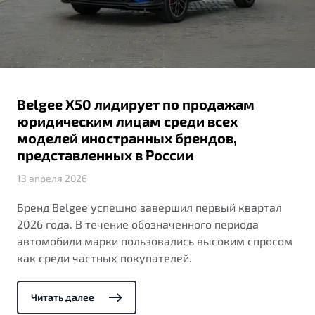
ПОДДЕРЖКА
Автокредит
О дилерском центре
Трейд-ин
Гарантия Belgee
Правовая информация
Яркий кроссовер
Страхование
Belgee Линк
от 2 219 990 ₽*
Расчет КАСКО
Belgee Клуб
Belgee X50 лидирует по продажам
Обзор
В наличии
Belgee Плюс
юридическим лицам среди всех
моделей иностранных брендов,
Реферальная программа
S50
представленных в России
Клиентская поддержка
13 апреля 2026
Помощь на дорогах
Бренд Belgee успешно завершил первый квартал
2026 года. В течение обозначенного периода
автомобили марки пользовались высоким спросом
как среди частных покупателей.
Читать далее
Узнайте о специальных выгодах при покупке
Элегантный и практичный седан
автомобиля Belgee