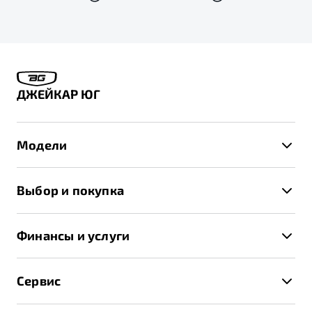
ДЖЕЙКАР ЮГ
Модели
X50+
Выбор и покупка
S50
Автомобили в наличии
X70
Финансы и услуги
Спецпредложения и Акции
Автокредит
Записаться на тест-драйв
Сервис
Трейд-ин
Получить предложение
Записаться на сервис