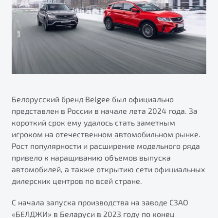
ПОДДЕРЖКА
Автокредит
О дилерском центре
Трейд-ин
Гарантия Belgee
Правовая информация
Яркий кроссовер
Страхование
Belgee Линк
от 2 219 990 ₽*
Расчет КАСКО
Belgee Клуб
Обзор
В наличии
Belgee Плюс
Реферальная программа
Белорусский бренд Belgee был официально
S50
представлен в России в начале лета 2024 года. За
Клиентская поддержка
короткий срок ему удалось стать заметным
Помощь на дорогах
игроком на отечественном автомобильном рынке.
Рост популярности и расширение модельного ряда
привело к наращиванию объемов выпуска
автомобилей, а также открытию сети официальных
дилерских центров по всей стране.
С начала запуска производства на заводе СЗАО
Узнайте о специальных выгодах при покупке
Элегантный и практичный седан
«БЕЛДЖИ» в Беларуси в 2023 году по конец
автомобиля Belgee