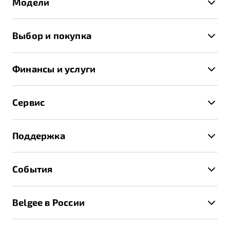
Модели
X50+
Выбор и покупка
S50
Автомобили в наличии
X70
Финансы и услуги
Спецпредложения и Акции
Автокредит
Записаться на тест-драйв
Сервис
Трейд-ин
Получить предложение
Записаться на сервис
Страхование
Поддержка
Руководство по эксплуатации
Расчет КАСКО
Гарантия Belgee
Техническое обслуживание
События
Клиентская поддержка
Калькулятор ТО
Новости
Помощь на дорогах
Belgee в России
Контакты
Belgee Линк
О бренде