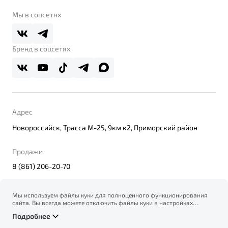
Belgee Клуб
О дилерском центре
Мы в соцсетях
Belgee Плюс
Правовая информация
Реферальная программа
Бренд в соцсетях
Адрес
Новороссийск, Трасса М-25, 9км к2, Приморский район
Продажи
8 (861) 206-20-70
Мы используем файлы куки для полноценного функционирования
сайта. Вы всегда можете отключить файлы куки в настройках
© 2026
вашего браузера. Продолжая использовать сайт, вы соглашаетесь
Правовая информация
Подробнее
на сбор и использование файлов куки, и подтверждаете
Политика конфиденциальности персональных данных
ознакомление с информацией по сбору, использованию и
Официальный сайт Belgee в России