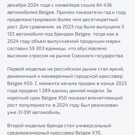
от 1 699 990 ₽*
декабря 2024 года с конвейера сошло 64 436
Подробно
автомобилей Belgee. Причем показатели год к году
продемонстрировали более чем десятикратный
Обзор
В наличии
рост. Для сравнения: за 2023 год было выпущено 5
133 автомобиля под брендом Belgee, тогда как в
X70
Будьте еще более уверены на дорогах с программой
2024 году объем выпускаемой продукции марки
"Помощь на дорогах"
Автомобили в наличии
составил 59 303 единицы, что обусловлено
Тест-драйв
Преимущества программы
высоким спросом на рынке Союзного государства.
Автокредит
Спецпредложения
Первой моделью на российском рынке стал яркий,
динамичный и маневренный городской кроссовер
Belgee X50. С момента начала продаж в конце 2023
Запись на сервис
года продано 1 289 единиц данной модели. За
Калькулятор ТО
короткий срок Belgee X50 показал впечатляющий
Универсальный кроссовер
Клиентская поддержка
рост популярности: в 2024 году был реализован
от 2 499 990 ₽*
уже 31 091 автомобиль.
Обзор
В наличии
Второй моделью бренда стал универсальный
среднеразмерный кроссовер Belgee X70,