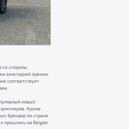
 со стороны
лем ежегодной премии
ние соответствует
даж.
опулярный новый
экземпляров. Кроме
ных брендов по стране
ых пришлись на Belgee