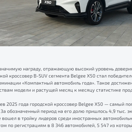
 значимую награду, отражающую высокий уровень доверия
ской кроссовер B-SUV сегмента Belgee Х50 стал победите
номинации «Компактный автомобиль года». Такое достиже
ствам модели и растущей месяц к месяцу статистике про
цев 2025 года городской кроссовер Belgee X50 — самый п
 За обозначенный период на его долю пришлось 4,9 тыс. 
ee вошел в тройку лидеров среди иностранных автомобиль
ом по регистрациям в 8 346 автомобилей, 5 547 из котор