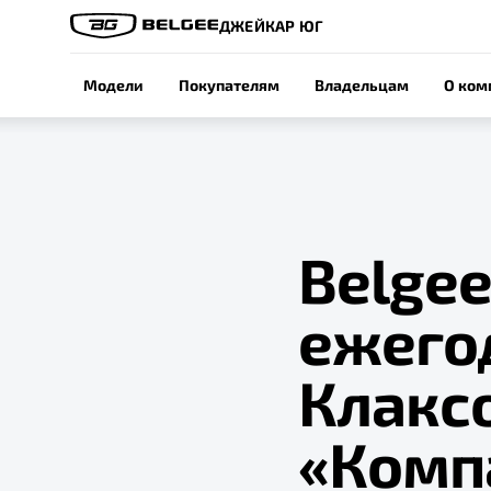
ДЖЕЙКАР ЮГ
Модели
Покупателям
Владельцам
О ком
Belgee
ежего
Клакс
«Комп