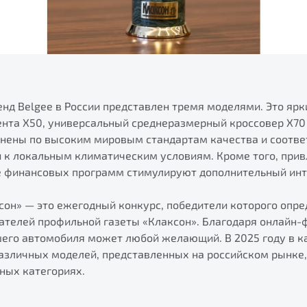
нд Belgee в России представлен тремя моделями. Это ярк
ента X50, универсальный среднеразмерный кроссовер X70 
лнены по высоким мировым стандартам качества и соотв
и к локальным климатическим условиям. Кроме того, при
е финансовых программ стимулируют дополнительный инт
сон» — это ежегодный конкурс, победители которого опр
тателей профильной газеты «Клаксон». Благодаря онлайн-
шего автомобиля может любой желающий. В 2025 году в к
различных моделей, представленных на российском рынке
ных категориях.