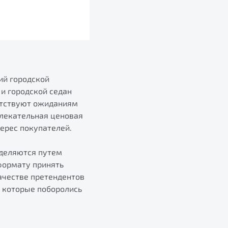
ий городской
и городской седан
етствуют ожиданиям
влекательная ценовая
ерес покупателей.
еделяются путем
формату принять
ачестве претендентов
, которые поборолись