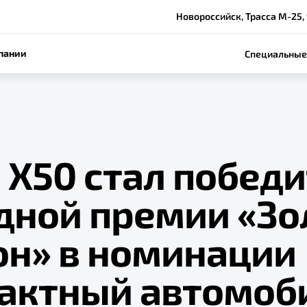
Новороссийск, Трасса М-25,
пании
Специальные
 Х50 стал побед
дной премии «Зо
он» в номинации
актный автомоб