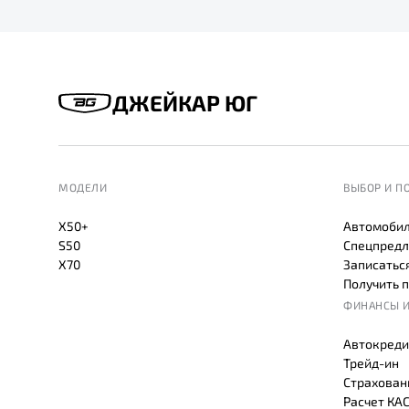
ДЖЕЙКАР ЮГ
МОДЕЛИ
ВЫБОР И П
X50+
Автомобил
S50
Спецпредл
X70
Записаться
Получить 
ФИНАНСЫ И
Автокреди
Трейд-ин
Страхован
Расчет КА