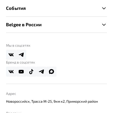
Гарантия Belgee
Техническое обслуживание
События
Клиентская поддержка
Калькулятор ТО
Новости
Помощь на дорогах
Belgee в России
Контакты
Belgee Линк
О бренде
Belgee Клуб
О дилерском центре
Мы в соцсетях
Belgee Плюс
Правовая информация
Реферальная программа
Бренд в соцсетях
Адрес
Новороссийск, Трасса М-25, 9км к2, Приморский район