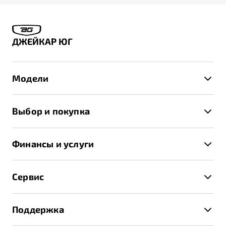
ДЖЕЙКАР ЮГ
Модели
X50+
Выбор и покупка
S50
Автомобили в наличии
X70
Финансы и услуги
Спецпредложения и Акции
Автокредит
Записаться на тест-драйв
Сервис
Трейд-ин
Получить предложение
Записаться на сервис
Страхование
Поддержка
Руководство по эксплуатации
Расчет КАСКО