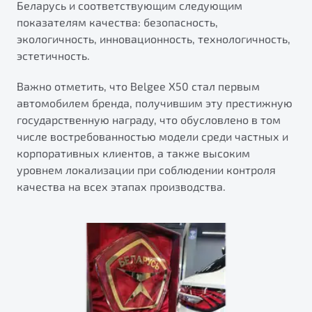
Беларусь и соответствующим следующим
от 1 699 990 ₽*
показателям качества: безопасность,
Подробно
экологичность, инновационность, технологичность,
Обзор
В наличии
эстетичность.
X70
Будьте еще более уверены на дорогах с программой
Важно отметить, что Belgee X50 стал первым
"Помощь на дорогах"
Автомобили в наличии
автомобилем бренда, получившим эту престижную
Тест-драйв
государственную награду, что обусловлено в том
Преимущества программы
Автокредит
числе востребованностью модели среди частных и
Спецпредложения
корпоративных клиентов, а также высоким
уровнем локализации при соблюдении контроля
качества на всех этапах производства.
Запись на сервис
Калькулятор ТО
Универсальный кроссовер
Клиентская поддержка
от 2 499 990 ₽*
Обзор
В наличии