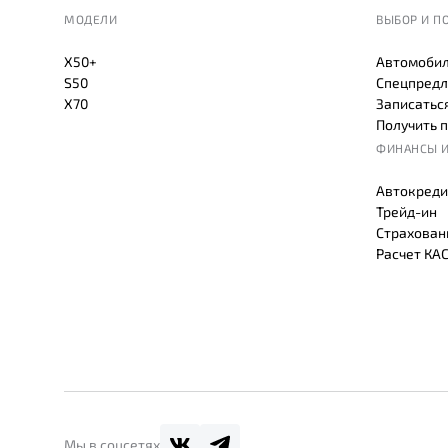
МОДЕЛИ
ВЫБОР И П
X50+
Автомобил
S50
Спецпредл
X70
Записаться
Получить 
ФИНАНСЫ И
Автокреди
Трейд-ин
Страхован
Расчет КА
Мы в соцсетях