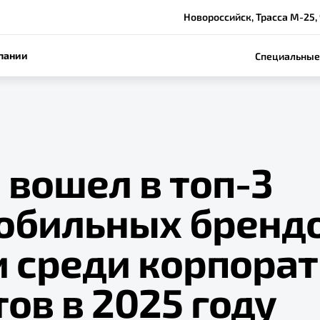
Новороссийск, Трасса М-25,
пании
Специальные
 вошел в топ-3
обильных бренд
и среди корпора
ов в 2025 году