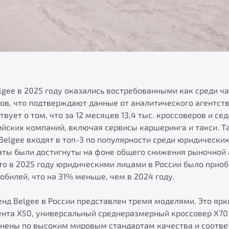
gee в 2025 году оказались востребованными как среди ча
ов, что подтверждают данные от аналитического агентст
твует о том, что за 12 месяцев 13,4 тыс. кроссоверов и с
ийских компаний, включая сервисы каршеринга и такси. Т
elgee входят в топ-3 по популярности среди юридических 
аты были достигнуты на фоне общего снижения рыночной 
о в 2025 году юридическими лицами в России было приобр
билей, что на 31% меньше, чем в 2024 году.
нд Belgee в России представлен тремя моделями. Это ярк
ента X50, универсальный среднеразмерный кроссовер X70 
лнены по высоким мировым стандартам качества и соотв