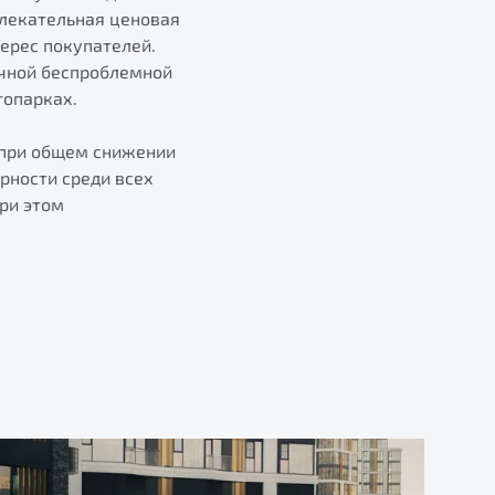
влекательная ценовая
ерес покупателей.
очной беспроблемной
топарках.
% при общем снижении
рности среди всех
ри этом