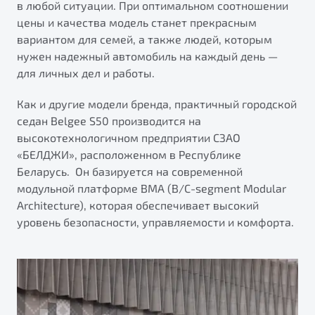
в любой ситуации. При оптимальном соотношении
от 1 699 990 ₽*
цены и качества модель станет прекрасным
Подробно
вариантом для семей, а также людей, которым
Обзор
В наличии
нужен надежный автомобиль на каждый день —
для личных дел и работы.
X70
Будьте еще более уверены на дорогах с программой
"Помощь на дорогах"
Автомобили в наличии
Как и другие модели бренда, практичный городской
Тест-драйв
седан Belgee S50 производится на
Преимущества программы
Автокредит
высокотехнологичном предприятии СЗАО
Спецпредложения
«БЕЛДЖИ», расположенном в Республике
Беларусь. Он базируется на современной
модульной платформе BMA (B/С-segment Modular
Запись на сервис
Architecture), которая обеспечивает высокий
Калькулятор ТО
уровень безопасности, управляемости и комфорта.
Универсальный кроссовер
Клиентская поддержка
от 2 499 990 ₽*
Обзор
В наличии