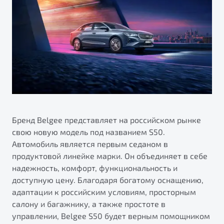
ПОДДЕРЖКА
Автокредит
О дилерском центре
Трейд-ин
Гарантия Belgee
Правовая информация
Яркий кроссовер
Страхование
Belgee Линк
от 2 219 990 ₽*
Расчет КАСКО
Belgee Клуб
Обзор
В наличии
Belgee Плюс
Реферальная программа
S50
Клиентская поддержка
Бренд Belgee представляет на российском рынке
свою новую модель под названием S50.
Помощь на дорогах
Автомобиль является первым седаном в
продуктовой линейке марки. Он объединяет в себе
надежность, комфорт, функциональность и
доступную цену. Благодаря богатому оснащению,
адаптации к российским условиям, просторным
салону и багажнику, а также простоте в
Узнайте о специальных выгодах при покупке
управлении, Belgee S50 будет верным помощником
Элегантный и практичный седан
автомобиля Belgee