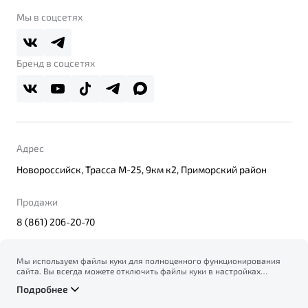
Belgee Клуб
О дилерском центре
Мы в соцсетях
Belgee Плюс
Правовая информация
Реферальная программа
Бренд в соцсетях
Адрес
Новороссийск, Трасса М-25, 9км к2, Приморский район
Продажи
8 (861) 206-20-70
Мы используем файлы куки для полноценного функционирования
сайта. Вы всегда можете отключить файлы куки в настройках
© 2026
вашего браузера. Продолжая использовать сайт, вы соглашаетесь
Правовая информация
Подробнее
на сбор и использование файлов куки, и подтверждаете
Политика конфиденциальности персональных данных
ознакомление с информацией по сбору, использованию и
Официальный сайт Belgee в России