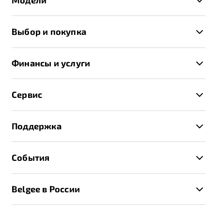
Модели
X50+
Выбор и покупка
S50
Автомобили в наличии
X70
Финансы и услуги
Спецпредложения и Акции
Автокредит
Записаться на тест-драйв
Сервис
Трейд-ин
Получить предложение
Записаться на сервис
Страхование
Поддержка
Руководство по эксплуатации
Расчет КАСКО
Гарантия Belgee
Техническое обслуживание
События
Клиентская поддержка
Калькулятор ТО
Новости
Помощь на дорогах
Belgee в России
Контакты
Belgee Линк
О бренде