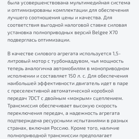
была усовершенствована мультимедийная система
от 1 699 990 ₽*
и оптимизированы комплектации для обеспечения
Подробно
лучшего соотношения цены и качества. Для
Обзор
В наличии
соответствия выгодной налоговой ставке силовая
установка полноприводных версий Belgee X70
X70
Будьте еще более уверены на дорогах с программой
подверглась оптимизации.
"Помощь на дорогах"
Автомобили в наличии
Тест-драйв
В качестве силового агрегата используется 1,5-
Преимущества программы
Автокредит
литровый мотор с турбонаддувом, чья мощность
Спецпредложения
теперь аналогична автомобилям в моноприводном
исполнении и составляет 150 л. с. Для обеспечения
наибольшей эффективности двигатель идет в паре
Запись на сервис
с преселективной автоматической коробкой
Калькулятор ТО
передач 7DCT с двойным «мокрым» сцеплением.
Универсальный кроссовер
Клиентская поддержка
Трансмиссия обеспечивает высокую скорость
от 2 499 990 ₽*
переключения передач, а надежность агрегата
подтверждена ресурсными испытаниями в разных
странах, включая Россию. Кроме того, наличие
Обзор
В наличии
полноприводной трансмиссии предполагает