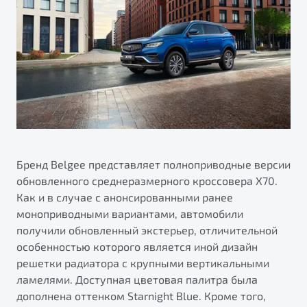
ПОДДЕРЖКА
Автокредит
О дилерском центре
Трейд-ин
Гарантия Belgee
Правовая информация
Яркий кроссовер
Страхование
Belgee Линк
от 2 219 990 ₽*
Расчет КАСКО
Belgee Клуб
Обзор
В наличии
Belgee Плюс
Реферальная программа
S50
Клиентская поддержка
Бренд Belgee представляет полноприводные версии
обновленного среднеразмерного кроссовера X70.
Помощь на дорогах
Как и в случае с анонсированными ранее
моноприводными вариантами, автомобили
получили обновленный экстерьер, отличительной
особенностью которого является иной дизайн
решетки радиатора с крупными вертикальными
ламелями. Доступная цветовая палитра была
Узнайте о специальных выгодах при покупке
дополнена оттенком Starnight Blue. Кроме того,
Элегантный и практичный седан
автомобиля Belgee