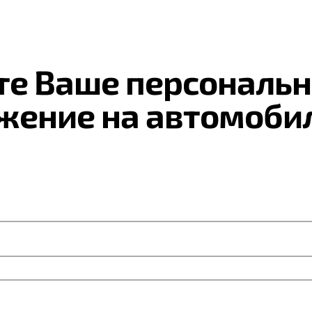
те Ваше персональн
жение на автомоби