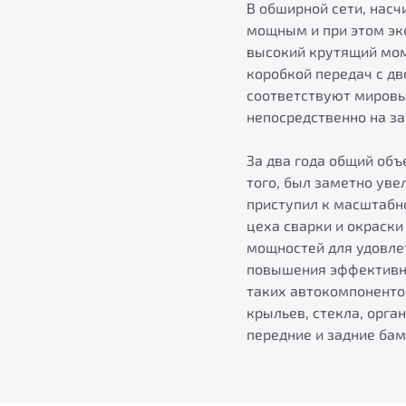
В обширной сети, насч
мощным и при этом эк
высокий крутящий мом
коробкой передач с д
соответствуют мировы
непосредственно на за
За два года общий об
того, был заметно уве
приступил к масштабн
цеха сварки и окраск
мощностей для удовле
повышения эффективно
таких автокомпоненто
крыльев, стекла, орга
передние и задние бам