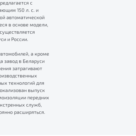
предлагается с
ющим 150 л. с. и
ной автоматической
ся в основе модели,
осуществляется
си и России.
автомобилей, а кроме
а завод в Беларуси
нения затрагивают
роизводственных
ных технологий для
локализован выпуск
моизоляции передних
экстренных служб,
тоянно расширяться.