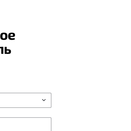
ое
ль