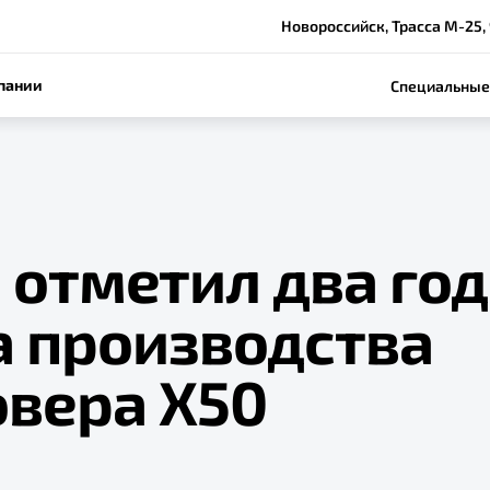
Новороссийск, Трасса М-25,
пании
Специальные
 отметил два год
а производства
овера X50