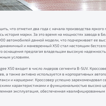
щить, что отметил два года с начала производства яркого
ась история марки. За это время на мощностях завода в Б
000 автомобилей данной модели, что подчеркивает ее выс
, динамичный и маневренный Х50 стал настоящим бестсел
го оснащения предлагая владельцам высокую надежность
ожным условиям.
gee X50 входит в число лидеров сегмента B-SUV. Кроссов
в, а также активно используется в корпоративных автоп
акси и каршеринг. Кроссовер успешно зарекомендовал себ
ьскими характеристиками и функциональностью высоко це
лемная эксплуатация, обеспеченная квалифицированным 