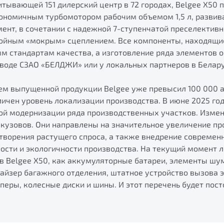
итывающей 151 дилерский центр в 72 городах, Belgee X50 
ономичным турбомотором рабочим объемом 1,5 л, развива
ент, в сочетании с надежной 7-ступенчатой преселектив
войным «мокрым» сцеплением. Все компоненты, находящие
м стандартам качества, а изготовление ряда элементов 
воде СЗАО «БЕЛДЖИ» или у локальных партнеров в Белару
ъем выпущенной продукции Belgee уже превысил 100 000 
личен уровень локализации производства. В июне 2025 год
ой модернизации ряда производственных участков. Изме
и кузовов. Они направлены на значительное увеличение п
творения растущего спроса, а также внедрение современ
сти и экологичности производства. На текущий момент 
в Belgee X50, как аккумуляторные батареи, элементы шу
найзер багажного отделения, штатное устройство вызова 
перы, колесные диски и шины. И этот перечень будет пос