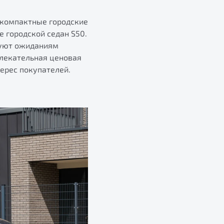
 компактные городские
 городской седан S50.
вуют ожиданиям
влекательная ценовая
ерес покупателей.