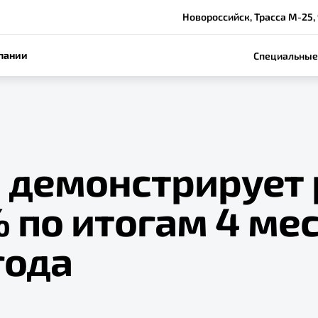
Новороссийск, Трасса М-25,
пании
Специальные
e демонстрирует 
 по итогам 4 ме
года