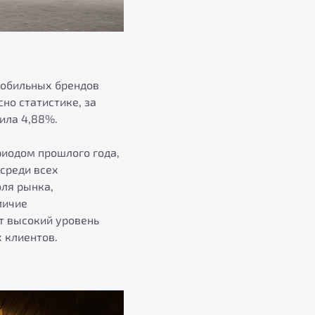
мобильных брендов
но статистике, за
ила 4,88%.
риодом прошлого года,
среди всех
оля рынка,
личие
т высокий уровень
 клиентов.