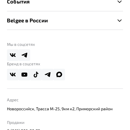
События
Клиентская поддержка
Калькулятор ТО
Новости
Помощь на дорогах
Belgee в России
Контакты
Belgee Линк
О бренде
Belgee Клуб
О дилерском центре
Мы в соцсетях
Belgee Плюс
Правовая информация
Реферальная программа
Бренд в соцсетях
Адрес
Новороссийск, Трасса М-25, 9км к2, Приморский район
Продажи