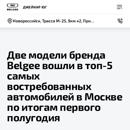
ДЖЕЙКАР ЮГ
Новороссийск, Трасса М-25, 9км к2, Приморский район
Две модели бренда
Belgee вошли в топ-5
Покупателям
Владельцам
О компании
Модели
самых
ВЫБОР И ПОКУПКА
СЕРВИС
СОБЫТИЯ
востребованных
Новый
X50+
Автомобили в наличии
Записаться на сервис
Новости
автомобилей в Москве
Спецпредложения и Акции
Руководство по эксплуатации
Контакты
по итогам первого
Записаться на тест-драйв
Техническое обслуживание
полугодия
BELGEE В РОССИИ
Калькулятор ТО
ФИНАНСЫ И УСЛУГИ
О бренде