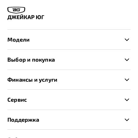
ДЖЕЙКАР ЮГ
Модели
X50+
Выбор и покупка
S50
Автомобили в наличии
X70
Финансы и услуги
Спецпредложения и Акции
Автокредит
Записаться на тест-драйв
Сервис
Трейд-ин
Получить предложение
Записаться на сервис
Страхование
Поддержка
Руководство по эксплуатации
Расчет КАСКО
Гарантия Belgee
Техническое обслуживание