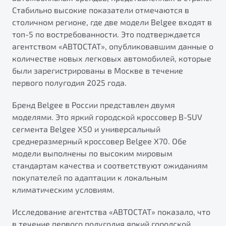
от 1 699 990 ₽*
Стабильно высокие показатели отмечаются в
Подробно
столичном регионе, где две модели Belgee входят в
Обзор
В наличии
топ-5 по востребованности. Это подтверждается
агентством «АВТОСТАТ», опубликовавшим данные о
количестве новых легковых автомобилей, которые
X70
Будьте еще более уверены на дорогах с программой
"Помощь на дорогах"
были зарегистрированы в Москве в течение
Автомобили в наличии
первого полугодия 2025 года.
Тест-драйв
Преимущества программы
Автокредит
Бренд Belgee в России представлен двумя
Спецпредложения
моделями. Это яркий городской кроссовер B-SUV
сегмента Belgee X50 и универсальный
среднеразмерный кроссовер Belgee X70. Обе
Запись на сервис
модели выполнены по высоким мировым
Калькулятор ТО
стандартам качества и соответствуют ожиданиям
Универсальный кроссовер
Клиентская поддержка
покупателей по адаптации к локальным
от 2 499 990 ₽*
климатическим условиям.
Обзор
В наличии
Исследование агентства «АВТОСТАТ» показало, что
в течение первого полугодия яркий городской