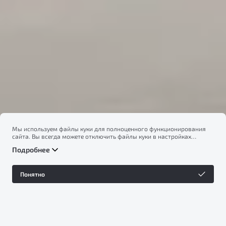
Бренд Geely
Мы используем файлы куки для полноценного функционирования
сайта. Вы всегда можете отключить файлы куки в настройках
вашего браузера. Продолжая использовать сайт, вы соглашаетесь
Подробнее
на сбор и использование файлов куки, и подтверждаете
ознакомление с информацией по сбору, использованию и
возможной блокировке файлов куки в
Политике
Понятно
конфиденциальности
.